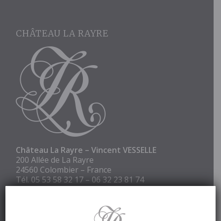
CHÂTEAU LA RAYRE
Château La Rayre – Vincent VESSELLE
200 Allée de La Rayre
24560 Colombier – France
Tél.
05 53 58 32 17
–
06 32 23 81 74
Email :
vincent.vesselle@orange.fr
Ouverture :
Toute l’année, sur rendez-vous