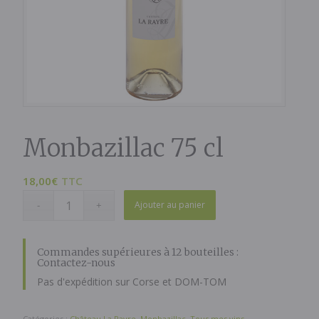
Monbazillac 75 cl
18,00
€
TTC
Ajouter au panier
Commandes supérieures à 12 bouteilles :
Contactez-nous
Pas d'expédition sur Corse et DOM-TOM
Catégories :
Château La Rayre
,
Monbazillac
,
Tous mes vins