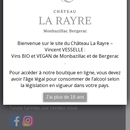
CHÂTEAU LA RAYRE
Bienvenue sur le site du Château La Rayre –
Vincent VESSELLE :
Vins BIO et VEGAN de Monbazillac et de Bergerac
.
Château La Rayre – Vincent VESSELLE
Pour accéder à notre boutique en ligne, vous devez
200 Allée de La Rayre
avoir l’âge légal pour consommer de l’alcool selon
24560 Colombier – France
la législation en vigueur dans votre pays.
Tél.
05 53 58 32 17
–
06 32 23 81 74
Email :
vincent.vesselle@orange.fr
J'ai plus de 18 ans
Ouverture :
Toute l’année, sur rendez-vous